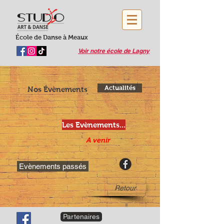
École de Danse à Meaux
Voir notre école de Lagny
Actualités
Nos Évènements
Les Evènements...
A venir
Evènements passés
Retour
Partenaires