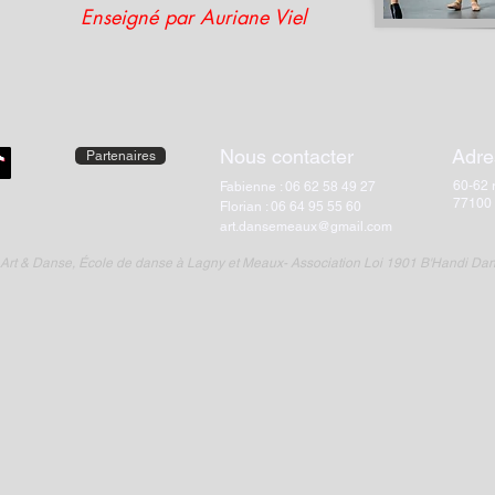
Enseigné par Auriane Viel
Nous contacter
Adre
Partenaires
60-62 
Fabienne : 06 62 58 49 27
77100
Florian : 06 64 95 55 60
art.dansemeaux@gmail.com
Art & Danse, École de danse à Lagny et Meaux- Association Loi 1901 B'Handi Da