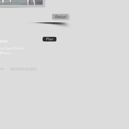
Retour
Plan
sse
rue Saint Rémy
 Meaux
nse
Mentions légales