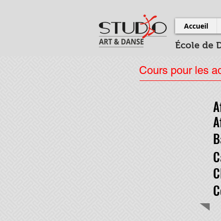
Accueil
École de 
Cours pour les a
A
A
B
C
C
C