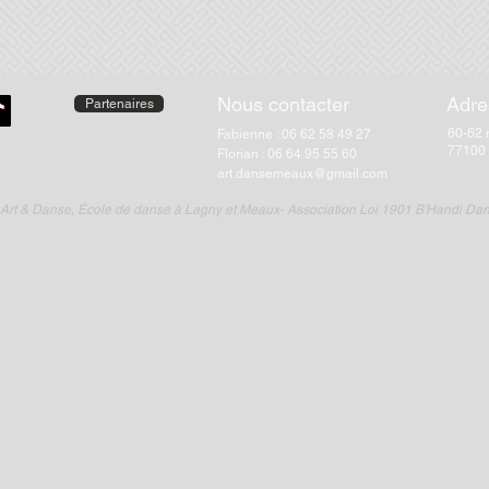
Nous contacter
Adre
Partenaires
60-62 
Fabienne : 06 62 58 49 27
77100
Florian : 06 64 95 55 60
art.dansemeaux@gmail.com
Art & Danse, École de danse à Lagny et Meaux- Association Loi 1901 B'Handi Da