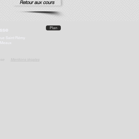
Retour aux cours
Plan
sse
rue Saint Rémy
 Meaux
nse
Mentions légales