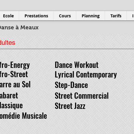
Ecole
Prestations
Cours
Planning
Tarifs
Danse à Meaux
dultes
fro-Energy
Dance Workout
fro-Street
Lyrical Contemporary
arre au Sol
Step-Dance
abaret
Street Commercial
lassique
Street Jazz
omédie Musicale